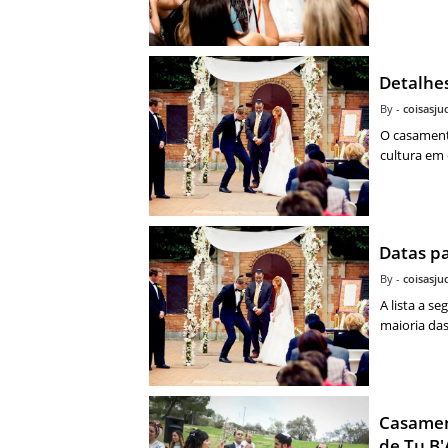
Detalhe
coisasj
O casament
cultura em
Datas p
coisasj
A lista a se
maioria das
Casamen
de Tu B'