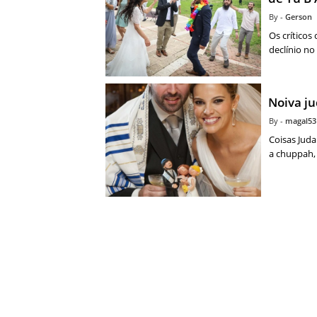
Gerson
Os críticos
declínio n
Noiva ju
magal53
Coisas Juda
a chuppah,