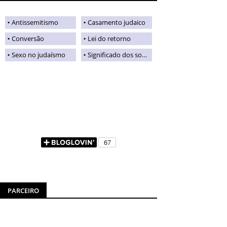
Antissemitismo
Casamento judaico
Conversão
Lei do retorno
Sexo no judaísmo
Significado dos sobrenomes judaicos
PARCEIRO