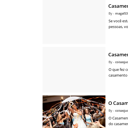
Casamen
magal53
Se você es
pessoas, v
Casamen
coisasj
O que fez 
casamento 
O Casam
coisasj
O Casament
do casamen