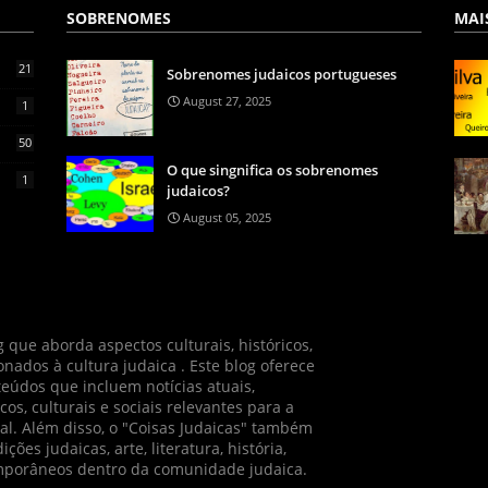
SOBRENOMES
MAI
21
Sobrenomes judaicos portugueses
August 27, 2025
1
50
O que singnifica os sobrenomes
1
judaicos?
August 05, 2025
 que aborda aspectos culturais, históricos,
ionados à cultura judaica . Este blog oferece
údos que incluem notícias atuais,
cos, culturais e sociais relevantes para a
l. Além disso, o "Coisas Judaicas" também
ções judaicas, arte, literatura, história,
emporâneos dentro da comunidade judaica.