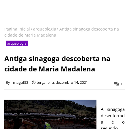
Página inicial
arqueologia
Antiga sinagoga descoberta na
cidade de Maria Madalena
arqueologia
Antiga sinagoga descoberta na
cidade de Maria Madalena
magal53
terça-feira, dezembro 14, 2021
0
A sinagoga
desenterrad
a é o
segundo