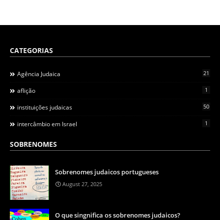
CATEGORIAS
21
Agência Judaica
1
aflição
50
instituições judaicas
1
intercâmbio em Israel
SOBRENOMES
Sobrenomes judaicos portugueses
August 27, 2025
O que singnifica os sobrenomes judaicos?