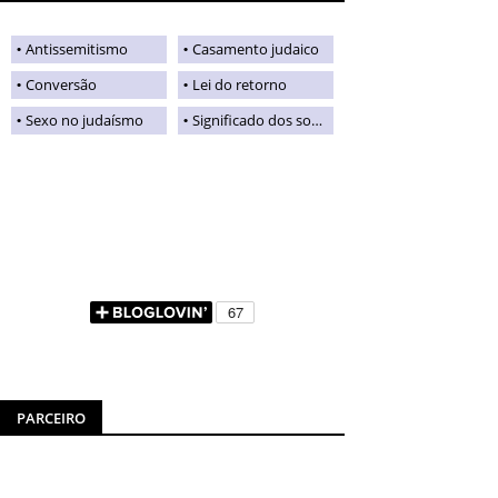
Antissemitismo
Casamento judaico
Conversão
Lei do retorno
Sexo no judaísmo
Significado dos sobrenomes judaicos
PARCEIRO