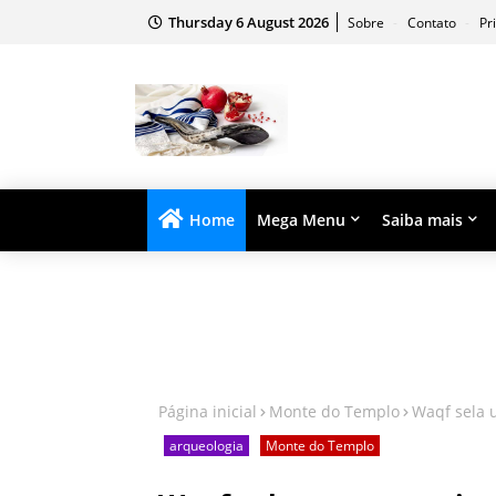
Thursday 6 August 2026
Sobre
Contato
Pr
Home
Mega Menu
Saiba mais
Página inicial
Monte do Templo
Waqf sela 
arqueologia
Monte do Templo