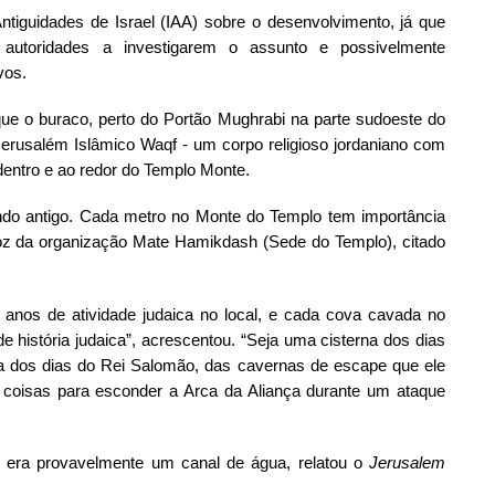
 Antiguidades de Israel (IAA) sobre o desenvolvimento, já que
autoridades
a investigarem o assunto e possivelmente
vos.
 que o buraco, perto do Portão Mughrabi na parte sudoeste do
Jerusalém Islâmico Waqf - um corpo religioso jordaniano com
 dentro e ao redor do Templo Monte.
do antigo.
Cada metro no
Monte
do
Templo tem importância
voz da organização Mate Hamikdash (Sede do Templo), citado
anos de atividade judaica no local, e cada cova cavada no
e história judaica”, acrescentou.
“Seja uma cisterna dos dias
 dos dias do Rei Salomão, das cavernas de escape que ele
 coisas para esconder a Arca da Aliança durante um ataque
o era provavelmente um canal de água,
relatou
o
Jerusalem