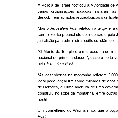
A Polícia de Israel notificou a Autoridade de
várias
organizações judaicas instaram as 
descobrirem achados arqueológicos significati
Mas o
Jerusalem Post
relatou na terça-feira
complexo, foi preenchido com concreto pelo 
jurisdição para administrar edifícios islâmicos
“O Monte do Templo é o microcosmo do mun
nacional de primeira classe
”, disse o porta-
pelo
Jerusalem Post
.
“As descobertas na montanha refletem 3.000 
local pode lançar luz sobre milhares de anos d
de Herodes, ou uma abertura de uma caverna
construiu no sopé da montanha, entre outras
hostil. ”
Um conselheiro do Waqf afirmou que o poç
Post
.