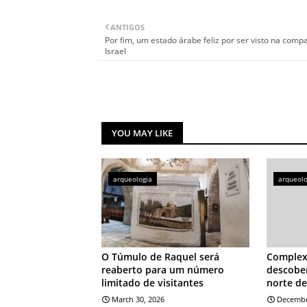
ANTIGOS
Por fim, um estado árabe feliz por ser visto na comp
Israel
YOU MAY LIKE
arqueologia
arqueolo
O Túmulo de Raquel será
Complexo
reaberto para um número
descobe
limitado de visitantes
norte de
March 30, 2026
Decembe