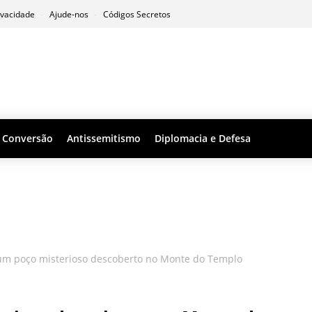
ivacidade
Ajude-nos
Códigos Secretos
Conversão
Antissemitismo
Diplomacia e Defesa
um poço misterioso descoberto no Monte do Templo