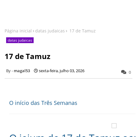
Página inicial
datas judaicas
17 de Tamuz
datas judaicas
17 de Tamuz
magal53
sexta-feira, julho 03, 2026
0
O início das Três Semanas