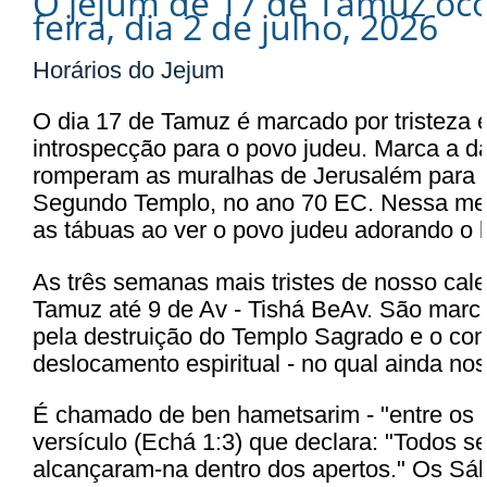
O jejum de 17 de Tamuz oco
feira, dia 2 de julho, 2026
Horários do Jejum
O dia 17 de Tamuz é marcado por tristeza e
introspecção para o povo judeu. Marca a 
romperam as muralhas de Jerusalém para d
Segundo Templo, no ano 70 EC. Nessa m
as tábuas ao ver o povo judeu adorando o 
As três semanas mais tristes de nosso cale
Tamuz até 9 de Av - Tishá BeAv. São marca
pela destruição do Templo Sagrado e o cons
deslocamento espiritual - no qual ainda no
É chamado de ben hametsarim - "entre os 
versículo (Echá 1:3) que declara: "Todos s
alcançaram-na dentro dos apertos." Os Sá