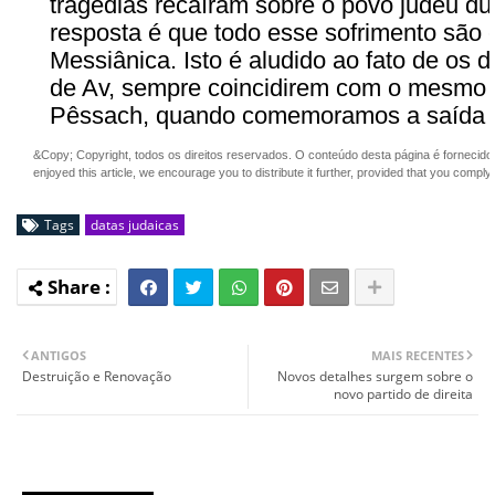
tragédias recaíram sobre o povo judeu d
resposta é que todo esse sofrimento são
Messiânica. Isto é aludido ao fato de os d
de Av, sempre coincidirem com o mesmo 
Pêssach, quando comemoramos a saída do
&Copy; Copyright, todos os direitos reservados. O conteúdo desta página é fornecido
enjoyed this article, we encourage you to distribute it further, provided that you compl
Tags
datas judaicas
ANTIGOS
MAIS RECENTES
Destruição e Renovação
Novos detalhes surgem sobre o
novo partido de direita