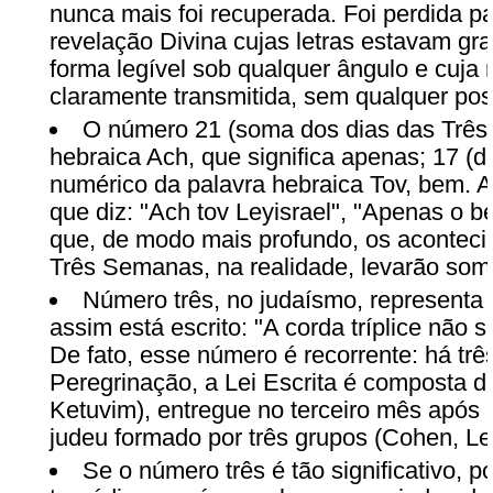
nunca mais foi recuperada. Foi perdida p
revelação Divina cujas letras estavam gra
forma legível sob qualquer ângulo e cuj
claramente transmitida, sem qualquer poss
O número 21 (soma dos dias das Três
hebraica Ach, que significa apenas; 17 (d
numérico da palavra hebraica Tov, bem. 
que diz: "Ach tov Leyisrael", "Apenas o be
que, de modo mais profundo, os acontec
Três Semanas, na realidade, levarão som
Número três, no judaísmo, representa 
assim está escrito: "A corda tríplice não
De fato, esse número é recorrente: há três
Peregrinação, a Lei Escrita é composta de
Ketuvim), entregue no terceiro mês após 
judeu formado por três grupos (Cohen, Levi
Se o número três é tão significativo, p