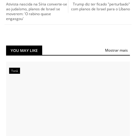
Ativista nascida na Síria converte-se
Trump diz ter ficado "perturbado"
ao judaísmo, planos de Israel se
com planos de Israel para o Líbano
moverem: 'O rabino quase
engasgou'
YOU MAY LIKE
Mostrar mais
Torá