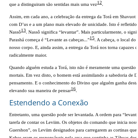
12
que a distinguiram são sentidas mais uma vez
.
Assim, em cada ano, a celebração da entrega da Torá em Shavuot
com D’us e a um plano mais elevado de unicidade. Isto é refletido
13
Nassô
. Nassô significa “levantar”. Mais particularmente, o signif
15
Parashá começa é “Levante as cabeças...”
. A cabeça, o local do 
nosso corpo. E, ainda assim, a entrega da Torá nos torna capazes 
radicalmente maior.
Quando alguém estuda a Torá, isto não é meramente uma questã
mortais. Em vez disto, o homem está assimilando a sabedoria de D
pensamento. E o conhecimento do Divino que alguém ganha dest
16
elevando sua maneira de pensar
.
Estendendo a Conexão
Entretanto, uma questão pode ser levantada. A ordem para “levant
tarefa de contar os Leviim. Os objetos do comando que inicia noss
Guershon”, os Leviim designados para carregarem as cortinas que
Kehos eram os responsáveis pela arca que continha as Tábuas do