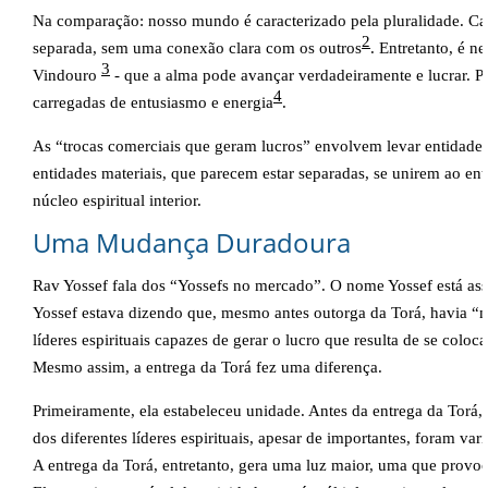
Na comparação: nosso mundo é caracterizado pela pluralidade. Ca
2
separada, sem uma conexão clara com os outros
. Entretanto, é 
3
Vindouro
- que a alma pode avançar verdadeiramente e lucrar. P
4
carregadas de entusiasmo e energia
.
As “trocas comerciais que geram lucros” envolvem levar entidade
entidades materiais, que parecem estar separadas, se unirem ao ent
núcleo espiritual interior.
Uma Mudança Duradoura
Rav Yossef fala dos “Yossefs no mercado”. O nome Yossef está a
Yossef estava dizendo que, mesmo antes outorga da Torá, havia “m
líderes espirituais capazes de gerar o lucro que resulta de se coloc
Mesmo assim, a entrega da Torá fez uma diferença.
Primeiramente, ela estabeleceu unidade. Antes da entrega da Torá, h
dos diferentes líderes espirituais, apesar de importantes, foram va
A entrega da Torá, entretanto, gera uma luz maior, uma que provoc