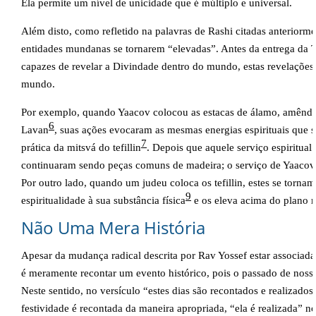
Ela permite um nível de unicidade que é múltiplo e universal.
Além disto, como refletido na palavras de Rashi citadas anteriorme
entidades mundanas se tornarem “elevadas”. Antes da entrega da To
capazes de revelar a Divindade dentro do mundo, estas revelações 
mundo.
Por exemplo, quando Yaacov colocou as estacas de álamo, amêndo
6
Lavan
, suas ações evocaram as mesmas energias espirituais que 
7
prática da mitsvá do tefillin
. Depois que aquele serviço espiritual 
continuaram sendo peças comuns de madeira; o serviço de Yaaco
Por outro lado, quando um judeu coloca os tefillin, estes se tornam
9
espiritualidade à sua substância física
e os eleva acima do plano
Não Uma Mera História
Apesar da mudança radical descrita por Rav Yossef estar associada 
é meramente recontar um evento histórico, pois o passado de nossa
Neste sentido, no versículo “estes dias são recontados e realizados
festividade é recontada da maneira apropriada, “ela é realizada” nov