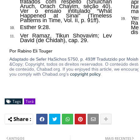
tratados com respeito (Shulchan
apr
Aruch, Orach Chayim, seção 40).
hu
Ver o ensaio intitulado “What
mai
Happened at Sinai” (Timeless
Ye
19.
Patterns in Time, Vol. II, p. 91ff).
Ra
Esther 9:28.
Me
10.
dis
Ver Ramaz, Tikun Shovavim; Lev
11.
David (de Chidah), cap. 29.
Por Rabino Eli Touger
Adaptado de Sefer HaSichos 5750, p. 493ff Tradutzido por Moishe 
&Copy; Copyright, todos os direitos reservados. O conteúdo desta
de conteúdo, Chabad.org. If you enjoyed this article, we encourage 
you comply with Chabad.org's
copyright policy
.
Tags
Torá
ANTIGOS
MAIS RECENTES