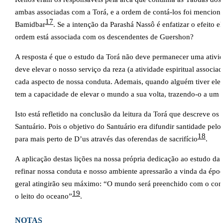
ambas associadas com a Torá, e a ordem de contá-los foi mencionad
17
Bamidbar
. Se a intenção da Parashá Nassô é enfatizar o efeito 
ordem está associada com os descendentes de Guershon?
A resposta é que o estudo da Torá não deve permanecer uma atividad
deve elevar o nosso serviço da reza (a atividade espiritual assoc
cada aspecto de nossa conduta. Ademais, quando alguém tiver eleva
tem a capacidade de elevar o mundo a sua volta, trazendo-o a um
Isto está refletido na conclusão da leitura da Torá que descreve os
Santuário. Pois o objetivo do Santuário era difundir santidade pe
18
para mais perto de D’us através das oferendas de sacrifício
.
A aplicação destas lições na nossa própria dedicação ao estudo da 
refinar nossa conduta e nosso ambiente apressarão a vinda da é
geral atingirão seu máximo: “O mundo será preenchido com o co
19
o leito do oceano”
.
NOTAS