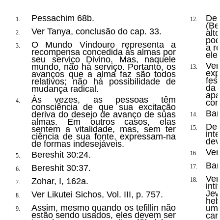
Pessachim 68b.
De
1.
12.
(Be
Ver Tanya, conclusão do cap. 33.
alt
2.
pod
O Mundo Vindouro representa a
3.
a r
recompensa concedida às almas por
ele
seu serviço Divino. Mas, naquele
Ver
mundo, não há serviço. Portanto, os
13.
ex
avanços que a alma faz são todos
fes
relativos; não há possibilidade de
da 
mudança radical.
apa
Às vezes, as pessoas têm
4.
con
consciência de que sua excitação
Bam
deriva do desejo de avanço de suas
14.
almas. Em outros casos, elas
Den
sentem a vitalidade, mas, sem ter
15.
in
ciência de sua fonte, expressam-na
dev
de formas indesejáveis.
Ver
Bereshit 30:24.
16.
5.
Bam
Bereshit 30:37.
17.
6.
Ver
Zohar, I, 162a.
18.
7.
int
Jew
Ver Likutei Sichos, Vol. III, p. 757.
8.
heb
Assim, mesmo quando os tefillin não
um
9.
estão sendo usados, eles devem ser
ca