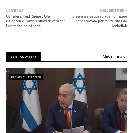
ANTIGOS
MAIS RECENTES
Os reféns Keith Siegel, Ofer
Israelense sequestrada no Iraque
Calderon e Yarden Bibas devem ser
será trocada por terroristas do
libertados no sábado
Hezbollah
YOU MAY LIKE
Mostrar mais
Benjamin Netanyahu