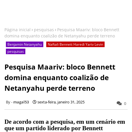
Página inicial
pesquisas
Pesquisa Maariv: bloco Bennett
domina enquanto coalizão de Netanyahu perde terreno
Benjamin Netanyahu
Naftali Bennett Haredi Yariv Levin
pesquisas
Pesquisa Maariv: bloco Bennett
domina enquanto coalizão de
Netanyahu perde terreno
magal53
sexta-feira, janeiro 31, 2025
0
De acordo com a pesquisa, em um cenário em
que um partido liderado por Bennett