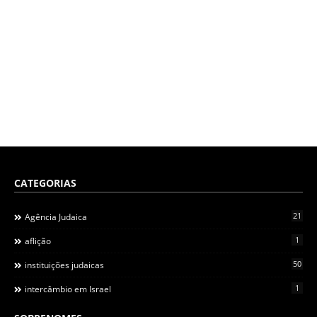
CATEGORIAS
21
Agência Judaica
1
aflição
50
instituições judaicas
1
intercâmbio em Israel