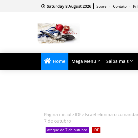
Saturday 8 August 2026
Sobre
Contato
Pr
Home
Mega Menu
Saiba mais
Página inicial
IDF
Israel elimina o comanda
7 de outubro
ataque de 7 de outubro
IDF