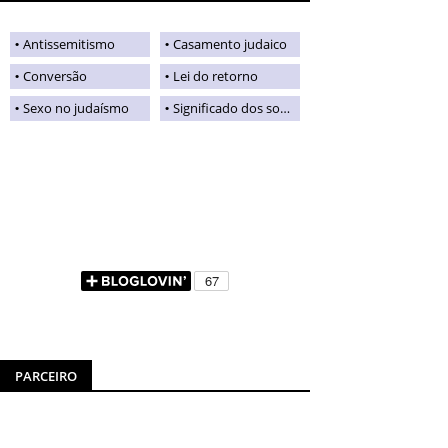
Antissemitismo
Casamento judaico
Conversão
Lei do retorno
Sexo no judaísmo
Significado dos sobrenomes judaicos
PARCEIRO