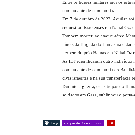
Entre os líderes militares mortos est
comandante de companhia.
Em 7 de outubro de 2023, Aquilan foi
sequestrou israelenses em Nahal Oz, q
Também morreu no ataque aéreo Mamd
túneis da Brigada do Hamas na cidad
perpetrado pelo Hamas em Nahal Oz e
As IDF identificaram outro indivídu
comandante de companhia do Batalhão
civis israelitas e na sua transferência
Durante a guerra, estas tropas do Ham
soldados em Gaza, sublinhou o porta-v
Tags
ataque de 7 de outubro
IDF