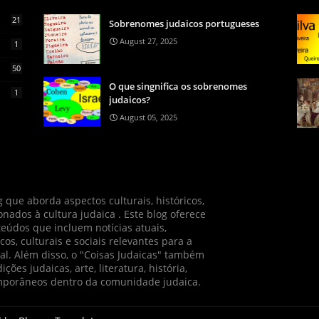
21
Sobrenomes judaicos portugueses
August 27, 2025
1
50
O que singnifica os sobrenomes
1
judaicos?
August 05, 2025
 que aborda aspectos culturais, históricos,
ionados à cultura judaica . Este blog oferece
údos que incluem notícias atuais,
cos, culturais e sociais relevantes para a
l. Além disso, o "Coisas Judaicas" também
ções judaicas, arte, literatura, história,
emporâneos dentro da comunidade judaica.