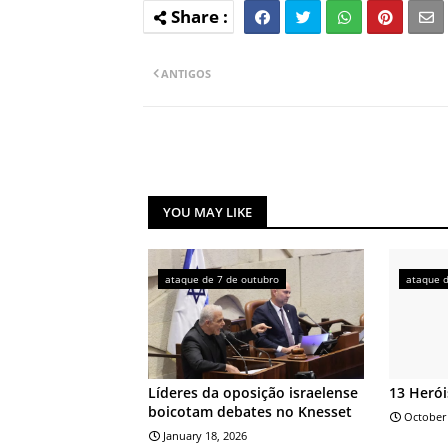
ANTIGOS
YOU MAY LIKE
ataque de 7 de outubro
ataque d
Líderes da oposição israelense
13 Herói
boicotam debates no Knesset
October 
January 18, 2026