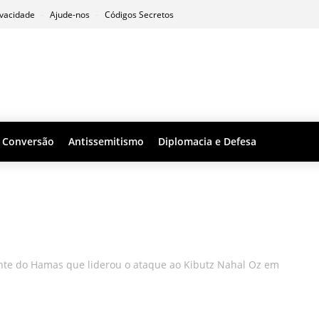
ivacidade
Ajude-nos
Códigos Secretos
Conversão
Antissemitismo
Diplomacia e Defesa
nte do Hamas que liderou o ataque ao Kibutz Nahal Oz em