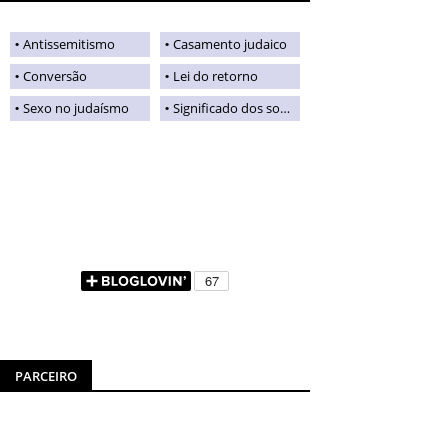
Antissemitismo
Casamento judaico
Conversão
Lei do retorno
Sexo no judaísmo
Significado dos sobrenomes judaicos
PARCEIRO