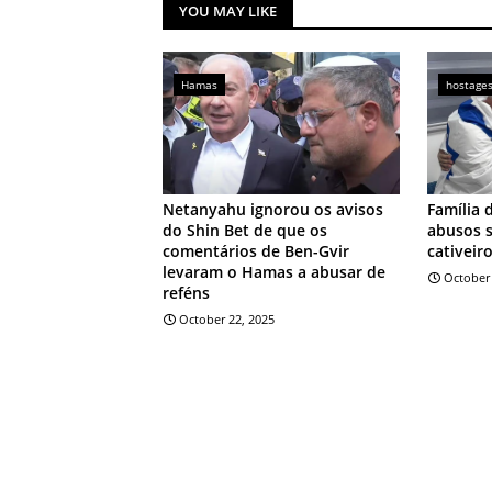
YOU MAY LIKE
Hamas
hostage
Netanyahu ignorou os avisos
Família 
do Shin Bet de que os
abusos 
comentários de Ben-Gvir
cativeir
levaram o Hamas a abusar de
October 
reféns
October 22, 2025