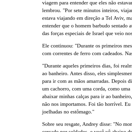
viagem para entender que eles não estava
lembrou. "Por sete minutos inteiros, via
estava viajando em direção a Tel Aviv, m
entender que o homem barbudo sentado a
das forças especiais de Israel que veio nos
Ele continuou: "Durante os primeiros mes
com correntes de ferro com cadeados. Na
"Durante aqueles primeiros dias, foi real
ao banheiro. Antes disso, eles simplesm
para ir com as mãos amarradas. Depois di
um cachorro, com uma corda, como uma guia
abaixar minhas calças para ir ao banheiro
não nos importamos. Foi tão horrível. Eu
joelhadas no estômago."
Sobre seu resgate, Andrey disse: "No mo
cercado por soldados, e você vê abaixo d