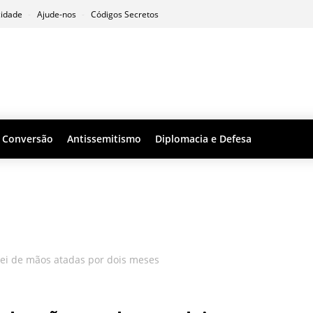
cidade
Ajude-nos
Códigos Secretos
Conversão
Antissemitismo
Diplomacia e Defesa
ei de mãos atadas por dois meses