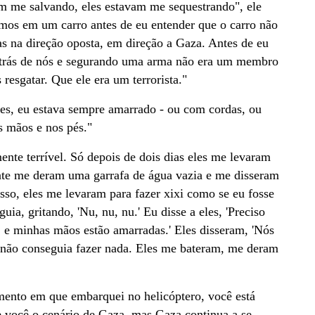
m me salvando, eles estavam me sequestrando", ele
jamos em um carro antes de eu entender que o carro não
as na direção oposta, em direção a Gaza. Antes de eu
trás de nós e segurando uma arma não era um membro
 resgatar. Que ele era um terrorista."
es, eu estava sempre amarrado - ou com cordas, ou
s mãos e nos pés."
mente terrível. Só depois de dois dias eles me levaram
ente me deram uma garrafa de água vazia e me disseram
sso, eles me levaram para fazer xixi como se eu fosse
, gritando, 'Nu, nu, nu.' Eu disse a eles, 'Preciso
, e minhas mãos estão amarradas.' Eles disseram, 'Nós
 não conseguia fazer nada. Eles me bateram, me deram
mento em que embarquei no helicóptero, você está
e você o cenário de Gaza, mas Gaza continua a se