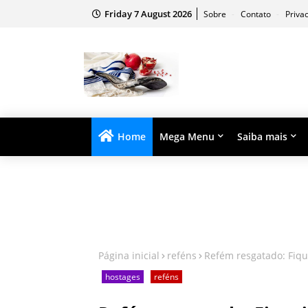
Friday 7 August 2026
Sobre
Contato
Priva
Home
Mega Menu
Saiba mais
Página inicial
reféns
Refém resgatado: Fiqu
hostages
reféns