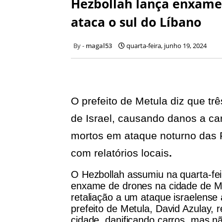
Hezbollah lança enxame
ataca o sul do Líbano
magal53
quarta-feira, junho 19, 2024
O prefeito de Metula diz que tr
de Israel, causando danos a ca
mortos em ataque noturno das F
com relatórios locais
.
O Hezbollah assumiu na quarta-fe
enxame de drones na cidade de Me
retaliação a um ataque israelense 
prefeito de Metula, David Azulay, 
cidade, danificando carros, mas n