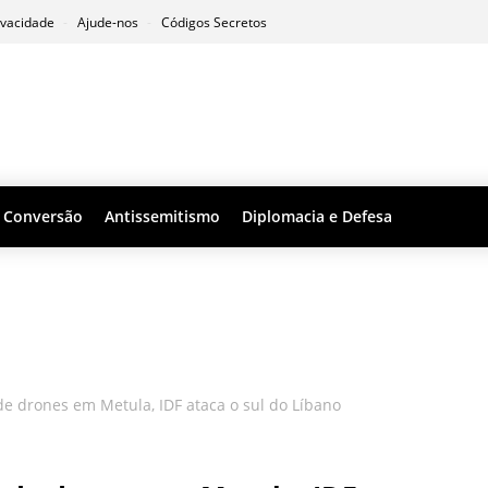
ivacidade
Ajude-nos
Códigos Secretos
Conversão
Antissemitismo
Diplomacia e Defesa
e drones em Metula, IDF ataca o sul do Líbano