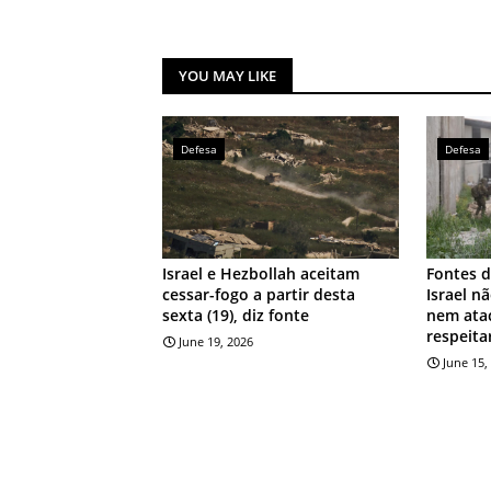
YOU MAY LIKE
Defesa
Defesa
Israel e Hezbollah aceitam
Fontes d
cessar-fogo a partir desta
Israel n
sexta (19), diz fonte
nem atac
respeita
June 19, 2026
June 15,