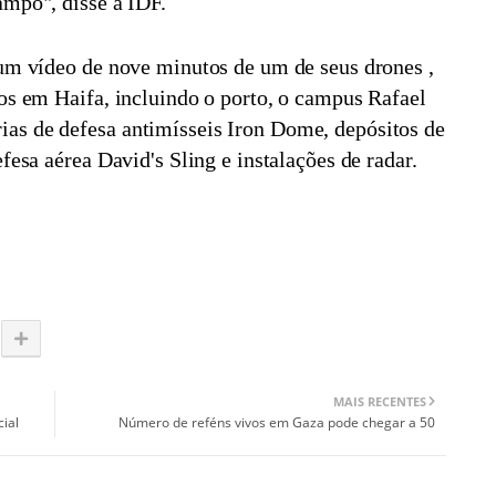
ampo", disse a IDF.
um vídeo de nove minutos de um de seus drones
,
os em Haifa, incluindo o porto, o campus Rafael
as de defesa antimísseis Iron Dome, depósitos de
fesa aérea David's Sling e instalações de radar.
MAIS RECENTES
ial
Número de reféns vivos em Gaza pode chegar a 50