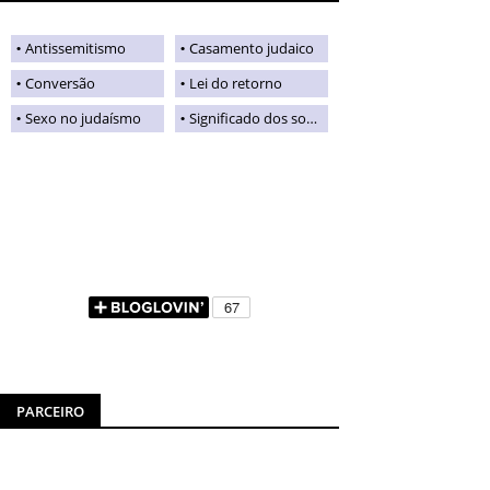
Antissemitismo
Casamento judaico
Conversão
Lei do retorno
Sexo no judaísmo
Significado dos sobrenomes judaicos
PARCEIRO