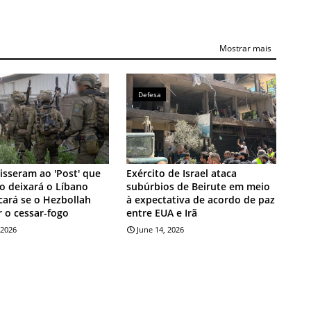
Mostrar mais
Defesa
isseram ao 'Post' que
Exército de Israel ataca
ão deixará o Líbano
subúrbios de Beirute em meio
ará se o Hezbollah
à expectativa de acordo de paz
r o cessar-fogo
entre EUA e Irã
 2026
June 14, 2026