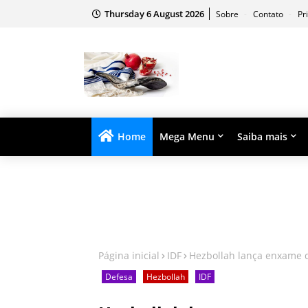
Thursday 6 August 2026
Sobre
Contato
Pr
Home
Mega Menu
Saiba mais
Página inicial
IDF
Hezbollah lança enxame d
Defesa
Hezbollah
IDF