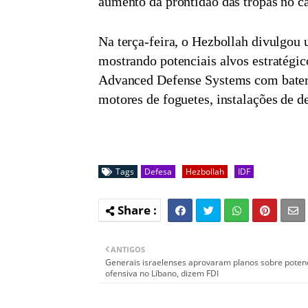
aumento da prontidão das tropas no c
Na terça-feira, o Hezbollah
divulgou 
mostrando potenciais alvos estratégic
Advanced Defense Systems com bateri
motores de foguetes, instalações de de
Tags
Defesa
Hezbollah
IDF
ANTIGOS
Generais israelenses aprovaram planos sobre potenc
ofensiva no Líbano, dizem FDI