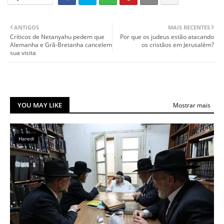
ANTIGOS
MAIS RECENTES
Críticos de Netanyahu pedem que
Por que os judeus estão atacando
Alemanha e Grã-Bretanha cancelem
os cristãos em Jerusalém?
sua visita
YOU MAY LIKE
Mostrar mais
Haredi