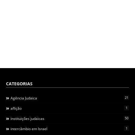
CATEGORIAS
21
Agência Judaica
1
aflição
50
instituições judaicas
1
intercâmbio em Israel