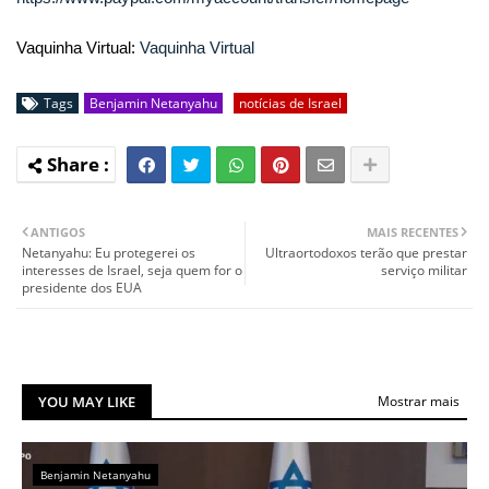
Vaquinha Virtual:
Vaquinha Virtual
Tags
Benjamin Netanyahu
notícias de Israel
ANTIGOS
MAIS RECENTES
Netanyahu: Eu protegerei os
Ultraortodoxos terão que prestar
interesses de Israel, seja quem for o
serviço militar
presidente dos EUA
YOU MAY LIKE
Mostrar mais
Benjamin Netanyahu