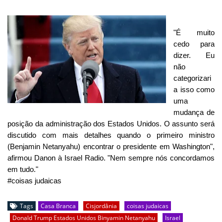
"É muito
cedo para
dizer. Eu
não
categorizari
a isso como
uma
mudança de
posição da administração dos Estados Unidos. O assunto será
discutido com mais detalhes quando o primeiro ministro
(Benjamin Netanyahu) encontrar o presidente em Washington",
afirmou Danon à Israel Radio. "Nem sempre nós concordamos
em tudo."
#coisas judaicas
Tags
Casa Branca
Cisjordânia
coisas judaicas
Donald Trump Estados Unidos Binyamin Netanyahu
Israel