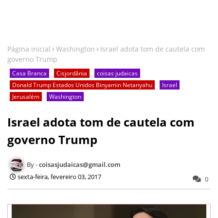
Página inicial
Washington
Israel adota tom de cautela com
governo Trump
Casa Branca
Cisjordânia
coisas judaicas
Donald Trump Estados Unidos Binyamin Netanyahu
Israel
Jerusalém
Washington
Israel adota tom de cautela com
governo Trump
coisasjudaicas@gmail.com
sexta-feira, fevereiro 03, 2017
0