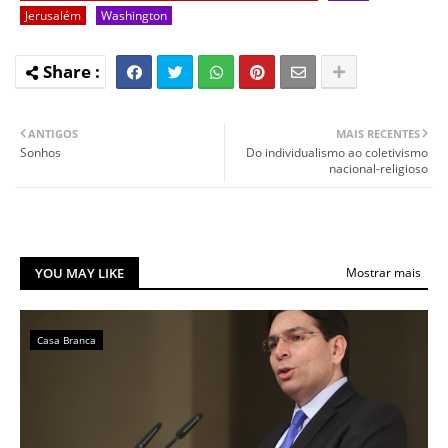
Jerusalém
Washington
ANTIGOS
MAIS RECENTES
Sonhos
Do individualismo ao coletivismo
nacional-religioso
YOU MAY LIKE
Mostrar mais
Casa Branca