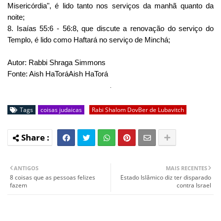
Misericórdia", é lido tanto nos serviços da manhã quanto da
noite;
8. Isaías 55:6 - 56:8, que discute a renovação do serviço do
Templo, é lido como Haftará no serviço de Minchá;
Autor: Rabbi Shraga Simmons
Fonte: Aish HaToráAish HaTorá
Tags
coisas judaicas
Rabi Shalom DovBer de Lubavitch
ANTIGOS
MAIS RECENTES
8 coisas que as pessoas felizes
Estado Islâmico diz ter disparado
fazem
contra Israel