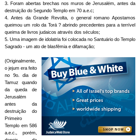
3. Foram abertas brechas nos muros de Jerusalém, antes da
destruição do Segundo Templo em 70 a.e.c;
4. Antes da Grande Revolta, o general romano Apostamos
queimou um rolo da Torá ? abrindo precedentes para a terrível
queima de livros judaicos através dos séculos;
5. Uma imagem de idolatria foi colocada no Santuário do Templo
Sagrado - um ato de blasfêmia e difamação;
(Originalmente,
o jejum era feito
no 9o. dia de
Tamuz quando
da queda de
Jerusalém
antes da
destruição do
Primeiro
Templo em 586
a.e.c., porém,
depois da