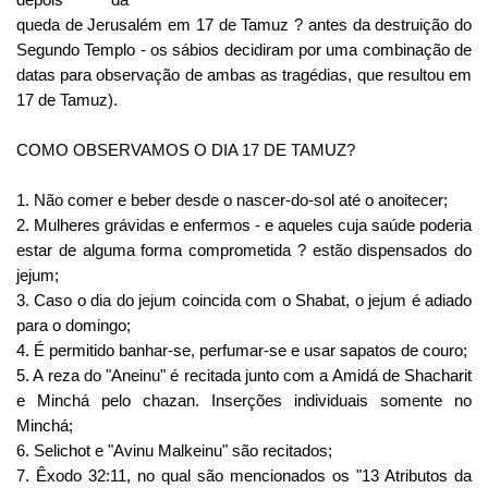
queda de Jerusalém em 17 de Tamuz ? antes da destruição do
Segundo Templo - os sábios decidiram por uma combinação de
datas para observação de ambas as tragédias, que resultou em
17 de Tamuz).
COMO OBSERVAMOS O DIA 17 DE TAMUZ?
1. Não comer e beber desde o nascer-do-sol até o anoitecer;
2. Mulheres grávidas e enfermos - e aqueles cuja saúde poderia
estar de alguma forma comprometida ? estão dispensados do
jejum;
3. Caso o dia do jejum coincida com o Shabat, o jejum é adiado
para o domingo;
4. É permitido banhar-se, perfumar-se e usar sapatos de couro;
5. A reza do "Aneinu" é recitada junto com a Amidá de Shacharit
e Minchá pelo chazan. Inserções individuais somente no
Minchá;
6. Selichot e "Avinu Malkeinu" são recitados;
7. Êxodo 32:11, no qual são mencionados os "13 Atributos da