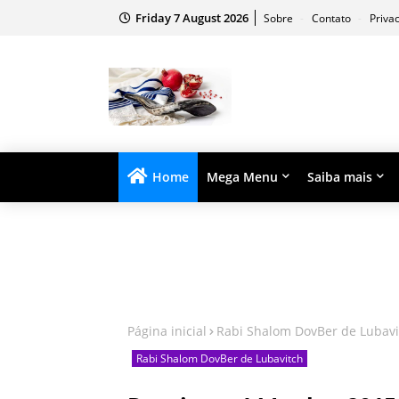
Friday 7 August 2026
Sobre
Contato
Priva
Home
Mega Menu
Saiba mais
Página inicial
Rabi Shalom DovBer de Lubavi
Rabi Shalom DovBer de Lubavitch