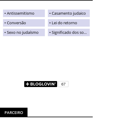
Antissemitismo
Casamento judaico
Conversão
Lei do retorno
Sexo no judaísmo
Significado dos sobrenomes judaicos
PARCEIRO