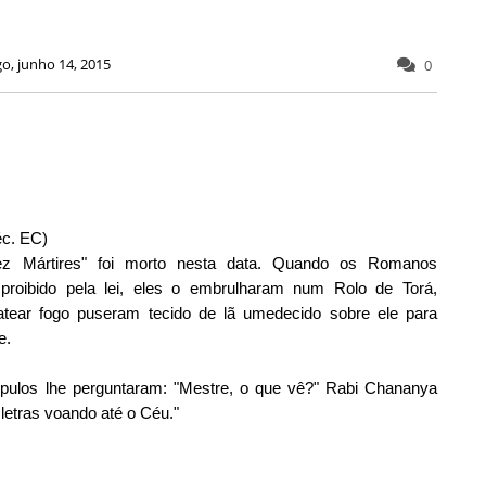
o, junho 14, 2015
0
éc. EC)
z Mártires" foi morto nesta data. Quando os Romanos
proibido pela lei, eles o embrulharam num Rolo de Torá,
atear fogo puseram tecido de lã umedecido sobre ele para
e.
pulos lhe perguntaram: "Mestre, o que vê?" Rabi Chananya
etras voando até o Céu."