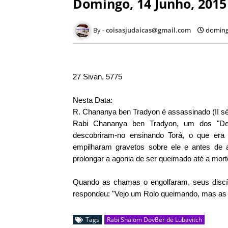
Domingo, 14 Junho, 2015
coisasjudaicas@gmail.com
doming
27 Sivan, 5775
Nesta Data:
R. Chananya ben Tradyon é assassinado (II s
Rabi Chananya ben Tradyon, um dos "De
descobriram-no ensinando Torá, o que era 
empilharam gravetos sobre ele e antes de 
prolongar a agonia de ser queimado até a mort
Quando as chamas o engolfaram, seus discí
respondeu: "Vejo um Rolo queimando, mas as l
Tags
Rabi Shalom DovBer de Lubavitch