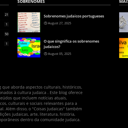
SOBRENOMES
MAI
21
Sobrenomes judaicos portugueses
August 27, 2025
1
50
O que singnifica os sobrenomes
1
judaicos?
August 05, 2025
 que aborda aspectos culturais, históricos,
ionados à cultura judaica . Este blog oferece
údos que incluem notícias atuais,
cos, culturais e sociais relevantes para a
l. Além disso, o "Coisas Judaicas" também
ções judaicas, arte, literatura, história,
emporâneos dentro da comunidade judaica.