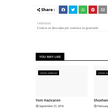
ANTIGOS
Croácia se desculpa por suástica no gramado
YOU MAY LIKE
coisas judaicas
coisas j
Yom Hazicaron
Shushan
September 27, 2016
February