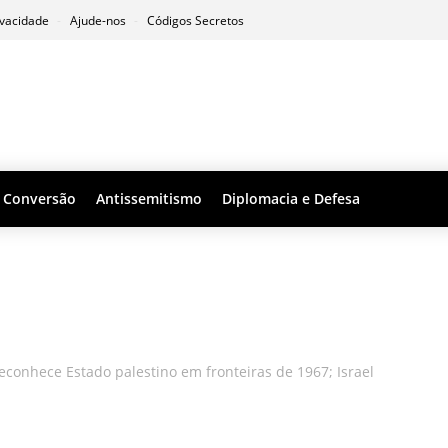
ivacidade
Ajude-nos
Códigos Secretos
Conversão
Antissemitismo
Diplomacia e Defesa
econhece Estado palestino em fronteiras de 1967; Israel