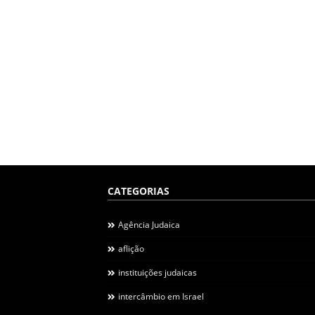
CATEGORIAS
Agência Judaica
aflição
instituições judaicas
intercâmbio em Israel