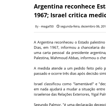
Argentina reconhece Est
1967; Israel critica medi
magal53
segunda-feira, dezembro 06, 201
A Argentina reconheceu o Estado palestino 
Dias, em 1967, informou a chancelaria do 
uma carta pessoal da presidente argentina,
Palestina, Mahmoud Abbas, informou o chef
A medida atende a um pedido feito pelo pr
passado e ocorre três dias após decisão simi
Israel classificou como "lamentável" e "de
em nada ajudará a mudar a situação entre I
israelense das Relações Exteriores, Yigal Pal
Segundo Palmor, "é uma declaração decepcion