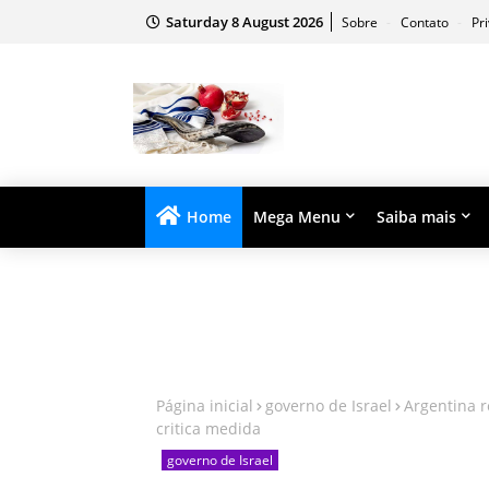
Saturday 8 August 2026
Sobre
Contato
Pr
Home
Mega Menu
Saiba mais
Página inicial
governo de Israel
Argentina r
critica medida
governo de Israel