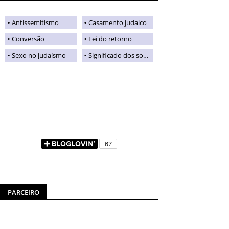
Antissemitismo
Casamento judaico
Conversão
Lei do retorno
Sexo no judaísmo
Significado dos sobrenomes judaicos
PARCEIRO