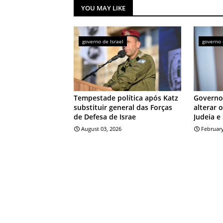
YOU MAY LIKE
governo de Israel
governo 
Tempestade política após Katz
Governo
substituir general das Forças
alterar 
de Defesa de Israe
Judeia e
August 03, 2026
February