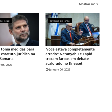
Mostrar mais
de Israel
governo de Israel
 toma medidas para
'Você estava completamente
o estatuto jurídico na
errado': Netanyahu e Lapid
 Samaria.
trocam farpas em debate
acalorado no Knesset
 08, 2026
January 06, 2026