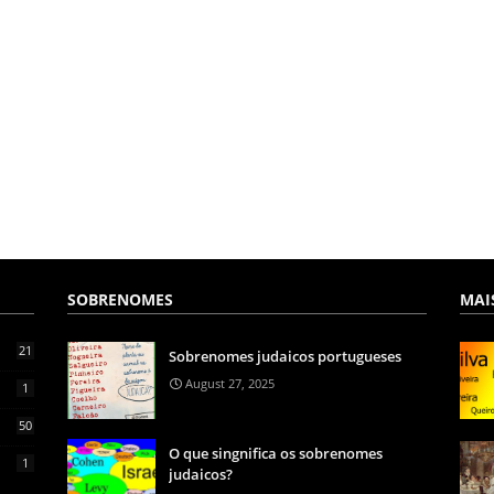
SOBRENOMES
MAI
21
Sobrenomes judaicos portugueses
August 27, 2025
1
50
O que singnifica os sobrenomes
1
judaicos?