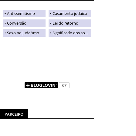
Antissemitismo
Casamento judaico
Conversão
Lei do retorno
Sexo no judaísmo
Significado dos sobrenomes judaicos
PARCEIRO