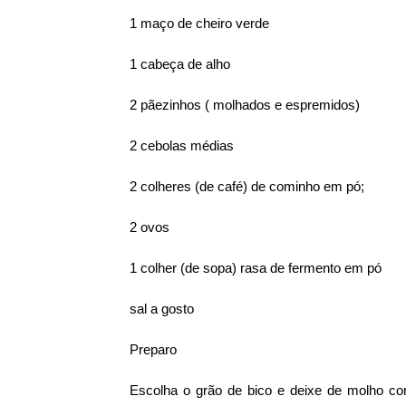
1 maço de cheiro verde
1 cabeça de alho
2 pãezinhos ( molhados e espremidos)
2 cebolas médias
2 colheres (de café) de cominho em pó;
2 ovos
1 colher (de sopa) rasa de fermento em pó
sal a gosto
Preparo
Escolha o grão de bico e deixe de molho c