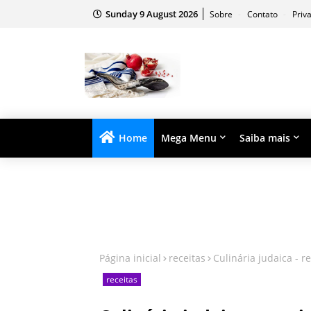
Sunday 9 August 2026
Sobre
Contato
Priv
Home
Mega Menu
Saiba mais
Página inicial
receitas
Culinária judaica - r
receitas