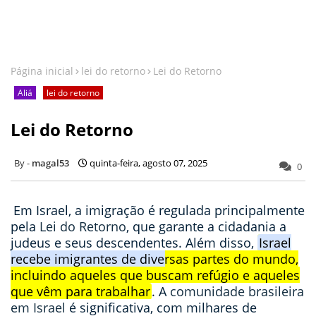
Página inicial
lei do retorno
Lei do Retorno
Aliá
lei do retorno
Lei do Retorno
magal53
quinta-feira, agosto 07, 2025
0
Em Israel, a imigração é regulada principalmente
pela
Lei do Retorno
,
que garante a cidadania a
judeus e seus descendentes.
Além disso,
Israel
recebe imigrantes de diversas partes do mundo,
incluindo aqueles que buscam refúgio e aqueles
que vêm para trabalhar
.
A
comunidade brasileira
em Israel
é significativa, com milhares de