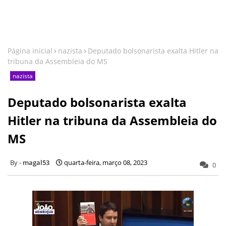
Página inicial
nazista
Deputado bolsonarista exalta Hitler na
tribuna da Assembleia do MS
nazista
Deputado bolsonarista exalta
Hitler na tribuna da Assembleia do
MS
magal53
quarta-feira, março 08, 2023
0