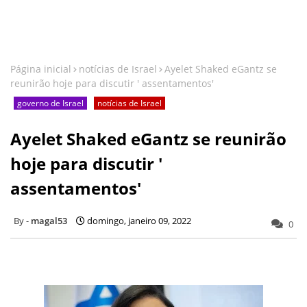
Página inicial
notícias de Israel
Ayelet Shaked eGantz se
reunirão hoje para discutir ' assentamentos'
governo de Israel
notícias de Israel
Ayelet Shaked eGantz se reunirão
hoje para discutir '
assentamentos'
magal53
domingo, janeiro 09, 2022
0