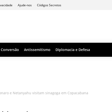
ivacidade
Ajude-nos
Códigos Secretos
Conversão
Antissemitismo
Diplomacia e Defesa
onaro e Netanyahu visitam sinagoga em Copacabana