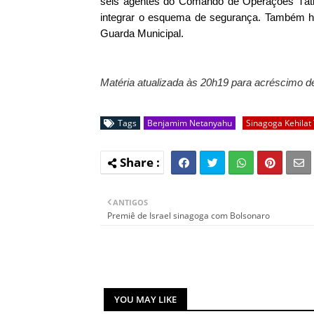
seis agentes do Comando de Operações Tática
integrar o esquema de segurança. Também 
Guarda Municipal.
Matéria atualizada às 20h19 para acréscimo d
Tags
Benjamim Netanyahu
Sinagoga Kehilat
ANTIGOS
Premiê de Israel sinagoga com Bolsonaro
YOU MAY LIKE