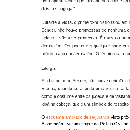
uma oportunidade que foi dada aos dois e ao 
dois [à sinagoga]”.
Durante a visita, o primeiro-ministro falou e
Sender, não houve promessas de nenhuma da
judeus. “Não teve promessa. É mais ou me
Jerusalém. Os judeus em qualquer parte em
próximo ano em Jerusalém. O término da reun
Liturgia
Ainda conforme Sender, não houve cerimônia 
Bracha, quando se acende uma vela e se faz
como é costume entre os judeus e de visitant
kipá na cabeça, que é um símbolo de respeito
O
esquema ampliado de segurança
visto próx
A operação teve um sniper da Polícia Civil no