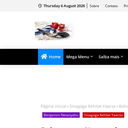
Thursday 6 August 2026
Sobre
Contato
Pr
Home
Mega Menu
Saiba mais
Página inicial
Sinagoga Kehilat Yaacov
Bols
Benjamim Netanyahu
Sinagoga Kehilat Yaacov