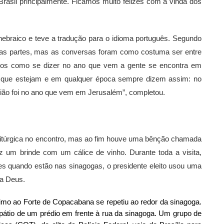
Brasil principalmente. Ficamos muito felizes com a vinda dos
m hebraico e teve a tradução para o idioma português. Segundo
s partes, mas as conversas foram como costuma ser entre
nos como se dizer no ano que vem a gente se encontra em
 que estejam e em qualquer época sempre dizem assim: no
ião foi no ano que vem em Jerusalém”, completou.
litúrgica no encontro, mas ao fim houve uma bênção chamada
 um brinde com um cálice de vinho. Durante toda a visita,
es quando estão nas sinagogas, o presidente eleito usou uma
 a Deus.
imo ao Forte de Copacabana se repetiu ao redor da sinagoga.
 pátio de um prédio em frente à rua da sinagoga. Um grupo de