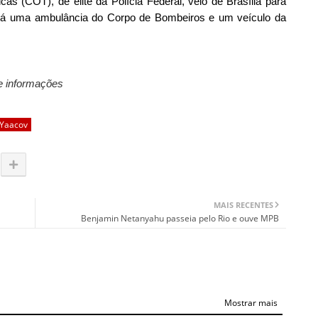
s (COT), de elite da Polícia Federal, veio de Brasília para
há uma ambulância do Corpo de Bombeiros e um veículo da
e informações
 Yaacov
MAIS RECENTES
Benjamin Netanyahu passeia pelo Rio e ouve MPB
Mostrar mais