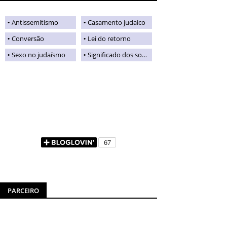
Antissemitismo
Casamento judaico
Conversão
Lei do retorno
Sexo no judaísmo
Significado dos sobrenomes judaicos
PARCEIRO