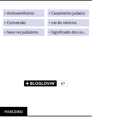
Antissemitismo
Casamento judaico
Conversão
Lei do retorno
Sexo no judaísmo
Significado dos sobrenomes judaicos
PARCEIRO