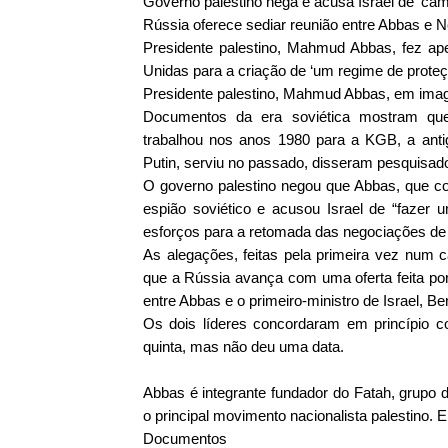
Governo palestino nega e acusa Israel de 'ca
Rússia oferece sediar reunião entre Abbas e 
Presidente palestino, Mahmud Abbas, fez a
Unidas para a criação de ‘um regime de proteç
Presidente palestino, Mahmud Abbas, em image
Documentos da era soviética mostram que
trabalhou nos anos 1980 para a KGB, a antig
Putin, serviu no passado, disseram pesquisador
O governo palestino negou que Abbas, que c
espião soviético e acusou Israel de “fazer
esforços para a retomada das negociações de 
As alegações, feitas pela primeira vez num 
que a Rússia avança com uma oferta feita p
entre Abbas e o primeiro-ministro de Israel, B
Os dois líderes concordaram em princípio co
quinta, mas não deu uma data.
Abbas é integrante fundador do Fatah, grupo 
o principal movimento nacionalista palestino. 
Documentos