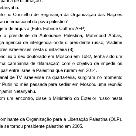
mpanha de difamação'.
Netanyahu.
pelo no Conselho de Segurança da Organização das Nações
ão internacional do povo palestino’
m de arquivo (Foto: Fabrice Coffrini/ AFP)
 o presidente da Autoridade Palestina, Mahmoud Abbas,
a agência de inteligência onde o presidente russo, Vladimir
es israelenses nesta quinta-feira (8).
oncluiu o seu doutorado em Moscou em 1982, tenha sido um
 uma campanha de difamação” com o objetivo de impedir os
paz entre Israel e Palestina que ruíram em 2014.
canal de TV israelense na quarta-feira, surgiram no momento
or Putin no mês passada para sediar em Moscou uma reunião
enjamin Netanyahu.
m um encontro, disse o Ministério do Exterior russo nesta
dominante da Organização para a Libertação Palestina (OLP),
Ele se tornou presidente palestino em 2005.