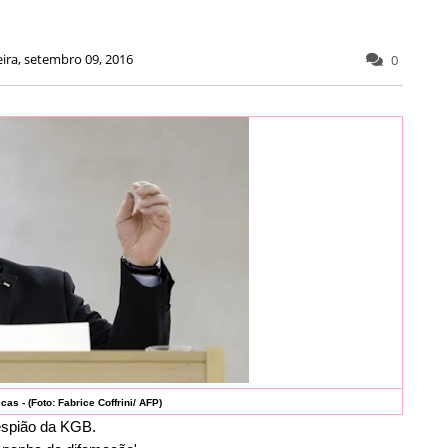
eira, setembro 09, 2016
0
icas -
(Foto: Fabrice Coffrini/ AFP)
 espião da KGB.