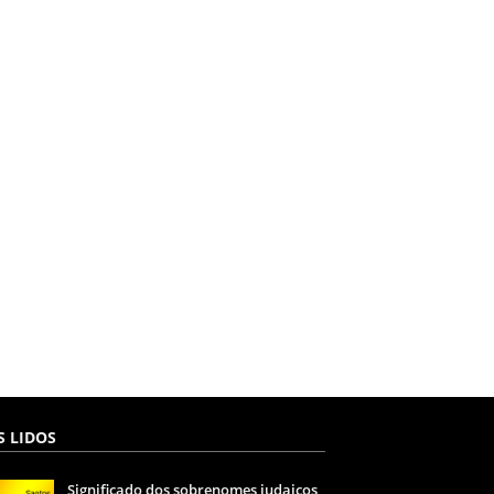
S LIDOS
Significado dos sobrenomes judaicos