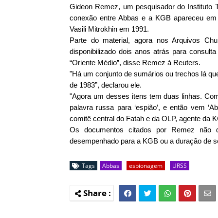
Gideon Remez, um pesquisador do Instituto 
conexão entre Abbas e a KGB apareceu em d
Vasili Mitrokhin em 1991.
Parte do material, agora nos Arquivos Chu
disponibilizado dois anos atrás para consult
“Oriente Médio”, disse Remez à Reuters.
"Há um conjunto de sumários ou trechos lá q
de 1983”, declarou ele.
"Agora um desses itens tem duas linhas. Com
palavra russa para ‘espião’, e então vem 
comitê central do Fatah e da OLP, agente da
Os documentos citados por Remez não dã
desempenhado para a KGB ou a duração de se
Tags
Abbas
espionagem
URSS