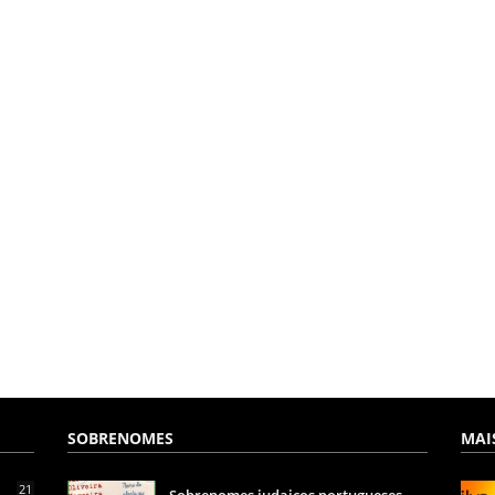
SOBRENOMES
MAI
21
Sobrenomes judaicos portugueses