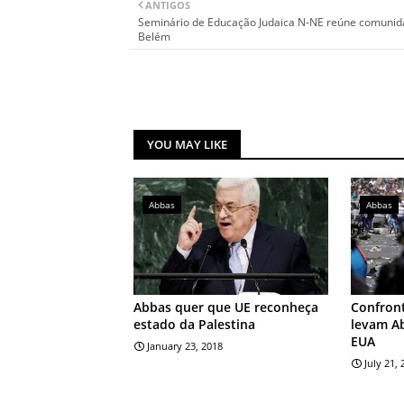
ANTIGOS
Seminário de Educação Judaica N-NE reúne comuni
Belém
YOU MAY LIKE
Abbas
Abbas
Abbas quer que UE reconheça
Confron
estado da Palestina
levam Ab
EUA
January 23, 2018
July 21,