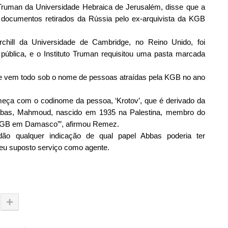
Truman da Universidade Hebraica de Jerusalém, disse que a
ocumentos retirados da Rússia pelo ex-arquivista da KGB
rchill da Universidade de Cambridge, no Reino Unido, foi
a pública, e o Instituto Truman requisitou uma pasta marcada
ue vem todo sob o nome de pessoas atraídas pela KGB no ano
eça com o codinome da pessoa, ‘Krotov’, que é derivado da
‘Abbas, Mahmoud, nascido em 1935 na Palestina, membro do
 KGB em Damasco’”, afirmou Remez.
o qualquer indicação de qual papel Abbas poderia ter
u suposto serviço como agente.