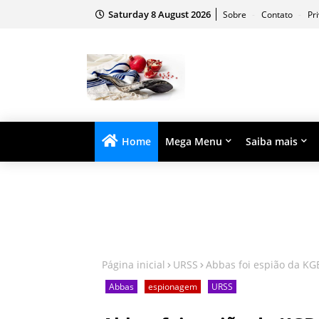
Saturday 8 August 2026
Sobre
Contato
Pr
Home
Mega Menu
Saiba mais
Página inicial
URSS
Abbas foi espião da KG
Abbas
espionagem
URSS