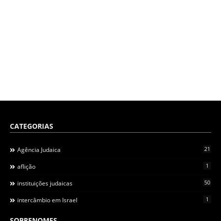
CATEGORIAS
21
Agência Judaica
1
aflição
50
instituições judaicas
1
intercâmbio em Israel
SOBRENOMES