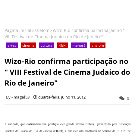
Página inicial
shalom
Wizo-Rio confirma participação no "
VIII Festival de Cinema Judaico do Rio de Janeiro"
artes
cinema
cultura
FIERJ
menorá
shalom
Wizo-Rio confirma participação no
" VIII Festival de Cinema Judaico do
Rio de Janeiro"
magal53
quarta-feira, julho 11, 2012
0
A entidade, que tradicionalmente prestigia este grande evento cultural, promovido pela Federação
Israelita do Estado do Rio de Janeiro (FIERJ), e que este ano acontecerá na semana de 18 a 23 de