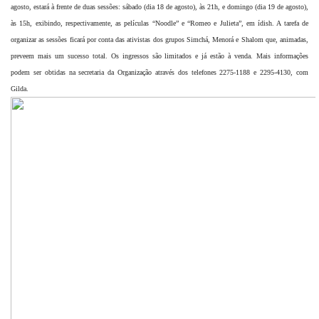
agosto, estará à frente de duas sessões: sábado (dia 18 de agosto), às 21h, e domingo (dia 19 de agosto),
às 15h, exibindo, respectivamente, as películas “Noodle” e “Romeo e Julieta”, em ídish. A tarefa de
organizar as sessões ficará por conta das ativistas dos grupos Simchá, Menorá e Shalom que, animadas,
preveem mais um sucesso total. Os ingressos são limitados e já estão à venda. Mais informações
podem ser obtidas na secretaria da Organização através dos telefones 2275-1188 e 2295-4130, com
Gilda.