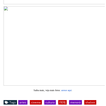
Saiba mais, veja mais fotos
:
acesse aqui
.
Tags
artes
cinema
cultura
FIERJ
menorá
shalom