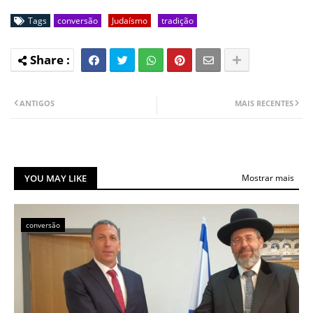
Tags
conversão
Judaísmo
tradição
ANTIGOS
MAIS RECENTES
YOU MAY LIKE
Mostrar mais
conversão