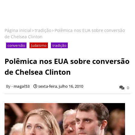
Página inicial
tradição
Polêmica nos EUA sobre conversão
de Chelsea Clinton
conversão
Judaísmo
tradição
Polêmica nos EUA sobre conversão
de Chelsea Clinton
magal53
sexta-feira, julho 16, 2010
0