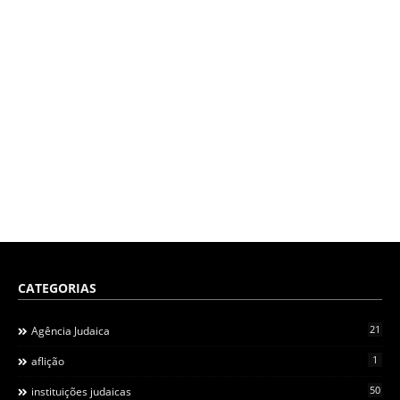
CATEGORIAS
21
Agência Judaica
1
aflição
50
instituições judaicas